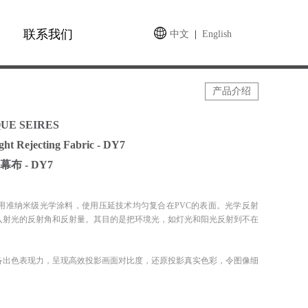
联系我们
中文
|
English
产品介绍
UE SEIRES
ght Rejecting Fabric - DY7
布 - DY7
采用准纳米级光学涂料，使用压延技术均匀复合在PVC的表面。光学反射
入射光的反射角和反射量。其目的是把环境光，如灯光和阳光反射到不在
备出色表现力，呈现高效投影画面对比度，还原投影真实色彩，令图像细