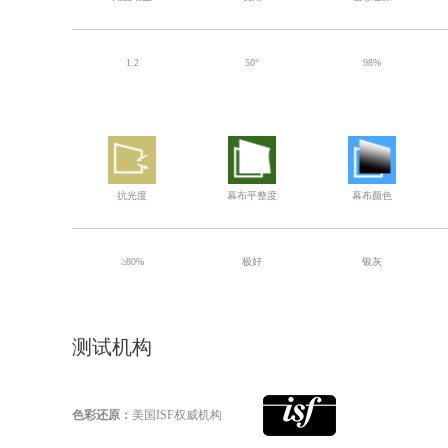
1.2
50°
98%
抗光度
幕布平整度
幕布颜色
≥80%
极好
银灰
测试机构
色彩还原：
美国ISF权威机构