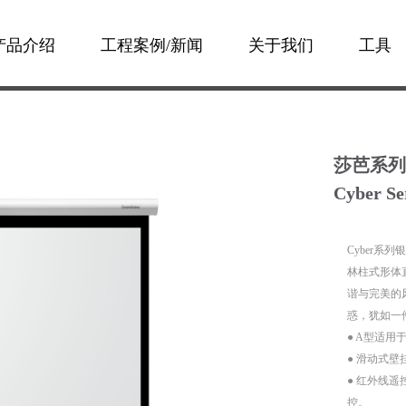
产品介绍
工程案例/新闻
关于我们
工具
莎芭系列
Cyber Se
Cyber
林柱式形体
谐与完美的
惑，犹如一
● A型适用于 
● 滑动式壁
● 红外线遥
控。