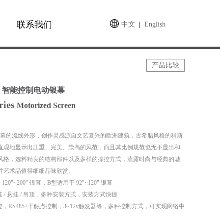
联系我们
中文
|
English
产品比较
智能控制电动银幕
ries
Motorized Screen
系列银幕的流线外形，创作灵感源自文艺复兴的欧洲建筑，古希腊风格的科斯
直观地显示出庄重、完美、崇高的风范，而且其比例规范也无不显出和
风格，选料精良的结构部件以及多样的操控方式，流露时尚与经典的魅
件艺术品值得细细品味欣赏。
120"~200" 银幕，B型适用于 92"~120" 银幕
挂 / 悬挂 / 吊顶，多种安装方式，安装方式快捷
控，RS485+干触点控制，3~12v触发器等，多种控制方式，可实现网络中