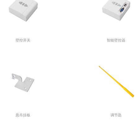
壁控开关
智能壁控器
悬吊挂板
调节匙