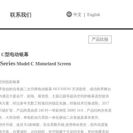
联系我们
中文
|
English
产品比较
C型电动银幕
Series
Model C Motorized Screen
空间投影银幕
世界首创的自卷扬二次升降电动银幕 SKYSHOW 天演面世，成功跨界舞台
为酒店大宴会厅、剧场、展览馆、主题公园等超高空间的银幕选型提供
决方案，经过多年无数工程项目的稳定实施，经验技术日臻成熟。2017
级扩容，产品跨度由原 240 吋一举延伸至 300吋 16:9，产品结构亦有质
良，大而弥精，单电机动力系统一体化驱动二次卷扬及幕布卷升。
再将部件升级，改良为3条钢索，安全系数升级,使用寿命更长，部件高度集
练可靠，自重减轻，运转稳固，并可隐藏于天花内安装，更好地覆盖前