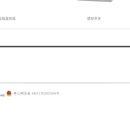
无线遥控器
壁控开关
粤公网安备 44011302003304号
rved.