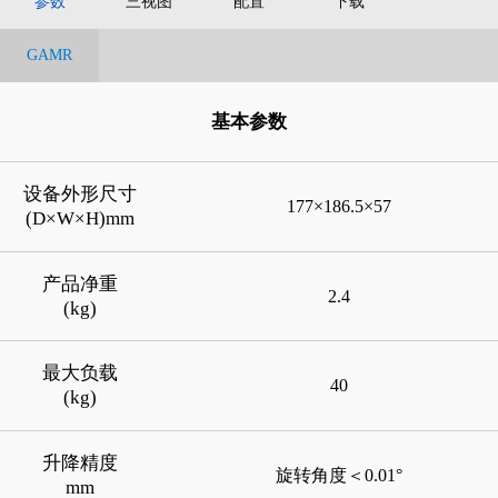
参数
三视图
配置
下载
GAMR
基本参数
设备外形尺寸
177×186.5×57
(D×W×H)mm
产品净重
2.4
(kg)
最大负载
40
(kg)
升降精度
旋转角度＜0.01°
mm