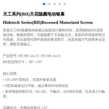
1
2
3
4
5
天工系列(BII)天花隐藏电动银幕
Hidetech Series(BII)Recessed Motorized Screen
美视天工BII隐藏电动银幕以创新设计重构空间，采用独特的吊顶安
装结构。银幕闲置时，它能隐匿于天花板之内，使室内环境保持简洁
与美观。无论是现代简约风格的家居客厅，还是高端大气的商务会议
室，都能无缝融入。
产品型号: HT-MF xxx II / HT-MI xxx II
BII型适用尺寸： 80"~139"
核心优势
• 110-240V宽电压，无需外接变压器
• S型加减速运行平稳，减少幕布抖动和拉扯
• 多种智能控制方式：RS-485、干触点、433MHz无线、红外及12V触
发。
温馨提示：开槽高度建议≥157